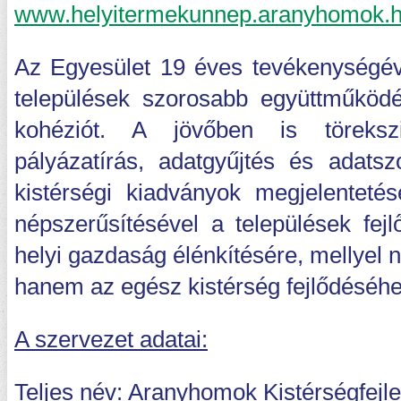
www.helyitermekunnep.aranyhomok.
Az Egyesület 19 éves tevékenységéve
települések szorosabb együttműködé
kohéziót. A jövőben is törekszi
pályázatírás, adatgyűjtés és adatsz
kistérségi kiadványok megjelentetés
népszerűsítésével a települések fej
helyi gazdaság élénkítésére, mellyel 
hanem az egész kistérség fejlődéséhe
A szervezet adatai:
Teljes név:
Aranyhomok Kistérségfejle