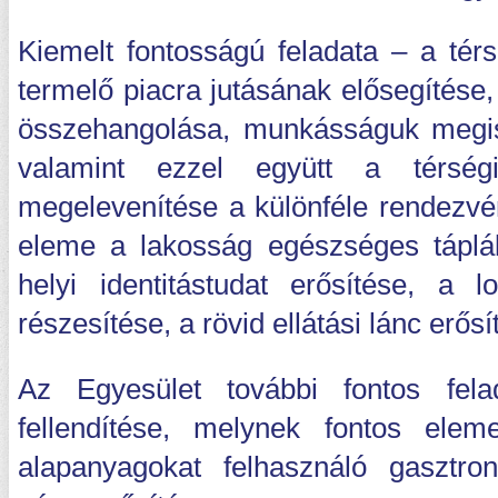
Kiemelt fontosságú feladata – a tér
termelő piacra jutásának elősegítése
összehangolása, munkásságuk megis
valamint ezzel együtt a térség
megelevenítése a különféle rendezvé
eleme a lakosság egészséges táplál
helyi identitástudat erősítése, a 
részesítése, a rövid ellátási lánc erős
Az Egyesület további fontos fela
fellendítése, melynek fontos ele
alapanyagokat felhasználó gasztro