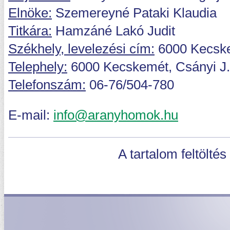
Elnöke:
Szemereyné Pataki Klaudia
Titkára:
Hamzáné Lakó Judit
Székhely, levelezési cím:
6000 Kecske
Telephely:
6000 Kecskemét, Csányi J. k
Telefonszám:
06-76/504-780
E-mail:
info@aranyhomok.hu
A tartalom feltöltés a