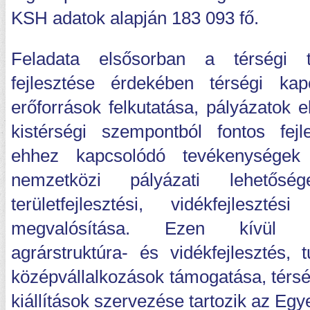
KSH adatok alapján 183 093 fő.
Feladata elsősorban a térségi t
fejlesztése érdekében térségi kapc
erőforrások felkutatása, pályázatok e
kistérségi szempontból fontos fej
ehhez kapcsolódó tevékenységek 
nemzetközi pályázati lehetőség
területfejlesztési, vidékfejleszté
megvalósítása. Ezen kívül mé
agrárstruktúra- és vidékfejlesztés, t
középvállalkozások támogatása, térs
kiállítások szervezése tartozik az Eg