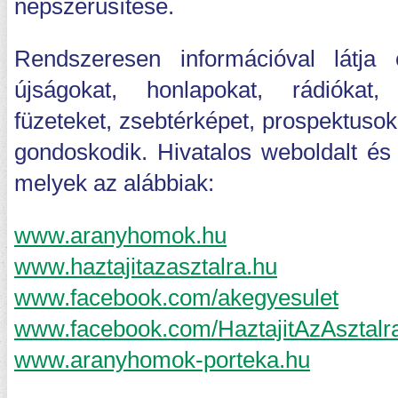
népszerűsítése.
Rendszeresen információval látja
újságokat, honlapokat, rádiókat, t
füzeteket, zsebtérképet, prospektusoka
gondoskodik. Hivatalos weboldalt és 
melyek az alábbiak:
www.aranyhomok.hu
www.haztajitazasztalra.hu
www.facebook.com/akegyesulet
www.facebook.com/HaztajitAzAsztalr
www.aranyhomok-porteka.hu