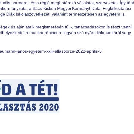
duális partnerei, és a régió meghatározó vállalatai, szervezetei. Így tö
kormányzata, a Bács-Kiskun Megyei Kormányhivatal Foglalkoztatási
e Diák Iskolaszövetkezet, valamint természetesen az egyetem is.
égek és ajánlataik megismerésén túl -, tanácsadásokon is részt venni
elhelyezkedni a munkaerőpiacon: legyen szó nyári diákmunkáról vagy
neumann-janos-egyetem-xxiii-allasborze-2022-aprilis-5