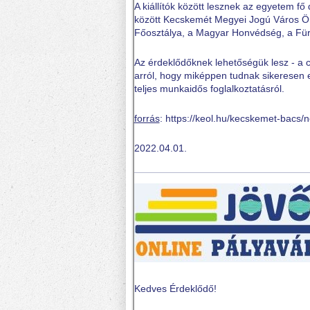
A kiállítók között lesznek az egyetem fő 
között Kecskemét Megyei Jogú Város Ön
Főosztálya, a Magyar Honvédség, a Fürg
Az érdeklődőknek lehetőségük lesz - a c
arról, hogy miképpen tudnak sikeresen 
teljes munkaidős foglalkoztatásról.
forrás
: https://keol.hu/kecskemet-bacs/
2022.04.01.
Kedves Érdeklődő!