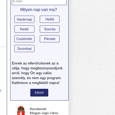
Milyen nap van ma?
Vasárnap
Hétfő
Kedd
Szerda
Csütörtök
Péntek
Szombat
Ennek az ellenőrzésnek az a
célja, hogy megbizonyosodjunk
arról, hogy Ön egy valós
személy, és nem egy program.
Kattintson a megfelelő napra!
n