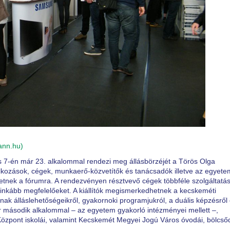
ann.hu)
 7-én már 23. alkalommal rendezi meg állásbörzéjét a Törös Olga
lkozások, cégek, munkaerő-közvetítők és tanácsadók illetve az egyete
zhetnek a fórumra. A rendezvényen résztvevő cégek többféle szolgáltatá
eginkább megfelelőeket. A kiállítók megismerkedhetnek a kecskeméti
nak álláslehetőségeikről, gyakornoki programjukról, a duális képzésről
ár második alkalommal – az egyetem gyakorló intézményei mellett –,
özpont iskolái, valamint Kecskemét Megyei Jogú Város óvodái, bölcsőd