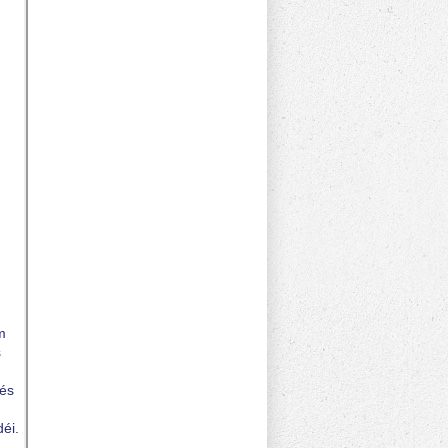
m
s
 és
éi.