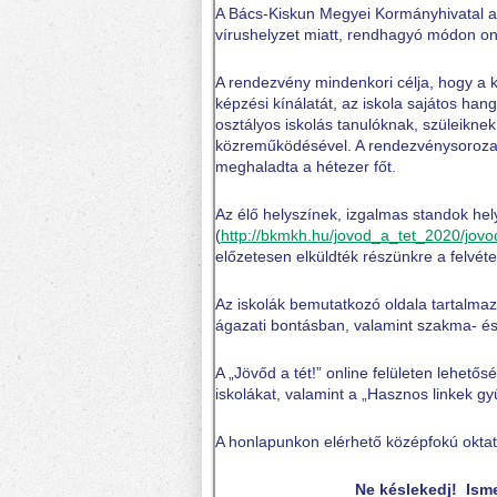
A Bács-Kiskun Megyei Kormányhivatal a
vírushelyzet miatt, rendhagyó módon onl
A rendezvény mindenkori célja, hogy a 
képzési kínálatát, az iskola sajátos han
osztályos iskolás tanulóknak, szüleikne
közreműködésével. A rendezvénysorozat
meghaladta a hétezer főt.
Az élő helyszínek, izgalmas standok hel
(
http://bkmkh.hu/jovod_a_tet_2020/jovo
előzetesen elküldték részünkre a felvétel
Az iskolák bemutatkozó oldala tartalma
ágazati bontásban, valamint szakma- és
A „Jövőd a tét!” online felületen lehető
iskolákat, valamint a „Hasznos linkek gy
A honlapunkon elérhető középfokú okta
Ne késlekedj! Isme