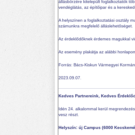
állásbörzére kitelepült foglalkoztatók töb
vendéglátás, az építőipar és a kereske
A helyszínen a foglalkoztatási osztály m
számunkra megfelelő álláslehetőséget.
Az érdeklődőknek érdemes magukkal vinn
Az esemény plakátja az alábbi honlapon
Forrás: Bács-Kiskun Vármegyei Kormány
2023.09.07.
Kedves Partnereink, Kedves Érdeklő
Idén 24. alkalommal kerül megrendezé
vesz részt.
Helyszín: új Campus (6000 Kecskemét,