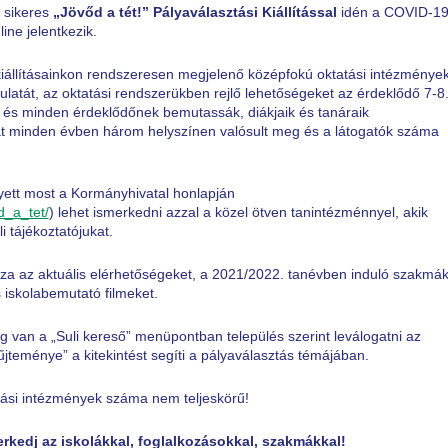
 sikeres
„Jövőd a tét!”
Pályaválasztási Kiállítással
idén a COVID-1
ine jelentkezik.
kiállításainkon rendszeresen megjelenő középfokú oktatási intézménye
gulatát, az oktatási rendszerükben rejlő lehetőségeket az érdeklődő 7-8
k és minden érdeklődőnek bemutassák, diákjaik és tanáraik
 minden évben három helyszínen valósult meg és a látogatók száma
yett most a Kormányhivatal honlapján
d_a_tet/
) lehet ismerkedni azzal a közel ötven tanintézménnyel, akik
i tájékoztatójukat.
zza az aktuális elérhetőségeket, a 2021/2022. tanévben induló szakmák
 iskolabemutató filmeket.
ség van a „Suli kereső” menüpontban település szerint leválogatni az
űjteménye” a kitekintést segíti a pályaválasztás témájában.
tási intézmények száma nem teljeskörű!
rkedj az iskolákkal, foglalkozásokkal, szakmákkal!