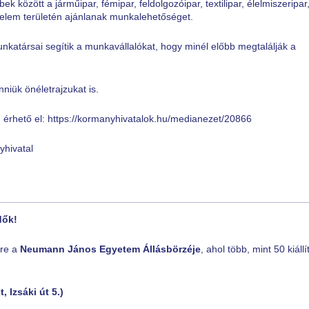
bek között a járműipar, fémipar, feldolgozóipar, textilipar, élelmiszeripar
delem területén ajánlanak munkalehetőséget.
unkatársai segítik a munkavállalókat, hogy minél előbb megtalálják a
iük önéletrajzukat is.
 érhető el: https://kormanyhivatalok.hu/medianezet/20866
hivatal
dők!
sre a
Neumann János Egyetem Állásbörzéje
, ahol több, mint 50 kiállí
 Izsáki út 5.)