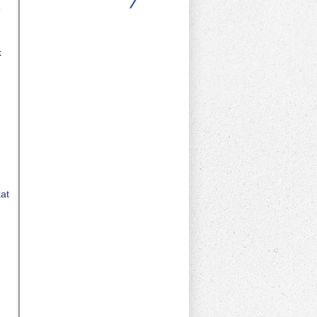
9
k
.
at