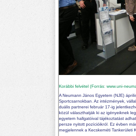
Korábbi felvétel (Forrás: www.uni-neum
A Neumann János Egyetem (NJE) április
Sportcsarnokban. Az intézmények, válla
duális partnerei február 17-ig jelentke
közül választhatják ki az igényeiknek l
egyetem hallgatóival tájékoztatást adhat
persze nyitott pozícióikról. Ez évben m
megjelennek a Kecskeméti Tankerületi K