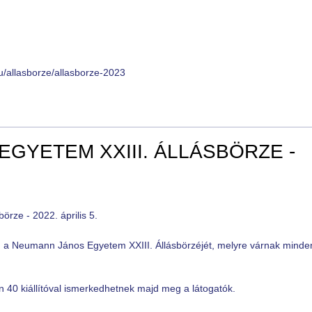
hu/allasborze/allasborze-2023
GYETEM XXIII. ÁLLÁSBÖRZE -
g a Neumann János Egyetem XXIII. Állásbörzéjét, melyre várnak minde
 40 kiállítóval ismerkedhetnek majd meg a látogatók.