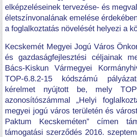
elképzeléseinek tervezése- és megval
életszínvonalának emelése érdekében
a foglalkoztatás növelését helyezi a 
Kecskemét Megyei Jogú Város Önkorm
és gazdaságfejlesztési céljainak m
Bács-Kiskun Vármegyei Kormányhiv
TOP-6.8.2-15 kódszámú pályázati
kérelmet nyújtott be, mely TOP-
azonosítószámmal „Helyi foglalkoz
megyei jogú város területén és város
Paktum Kecskeméten” címen támo
támogatási szerződés 2016. szeptemb