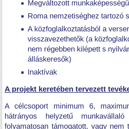
Megváltozott munkaképességű
Roma nemzetiséghez tartozó 
A közfoglalkoztatásból a verse
visszavezethetők (a közfoglalk
nem régebben kilépett s nyilván
álláskeresők)
Inaktívak
A projekt keretében tervezett tevé
A célcsoport minimum 6, maximu
hátrányos helyzetű munkavállal
folyamatosan támogatott, vagy nem t