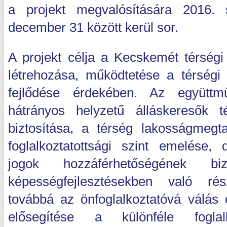
a projekt megvalósítására 2016.
december 31 között kerül sor.
A projekt célja a Kecskemét térségi 
létrehozása, működtetése a térségi
fejlődése érdekében. Az együttm
hátrányos helyzetű álláskeresők t
biztosítása, a térség lakosságmegt
foglalkoztatottsági szint emelése, 
jogok hozzáférhetőségének bizt
képességfejlesztésekben való rész
továbbá az önfoglalkoztatóvá válás e
elősegítése a különféle foglal