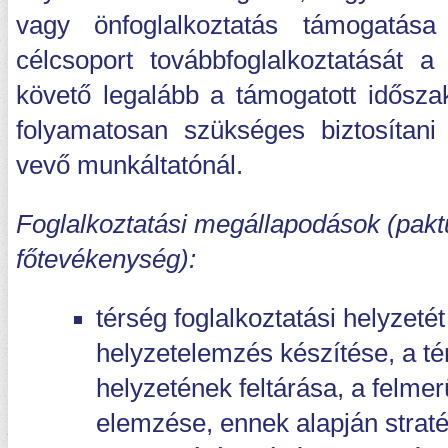
vagy önfoglalkoztatás támogatás
célcsoport továbbfoglalkoztatását a 
követő legalább a támogatott idősza
folyamatosan szükséges biztosítani
vevő munkáltatónál.
Foglalkoztatási megállapodások (pak
főtevékenység):
térség foglalkoztatási helyzeté
helyzetelemzés készítése, a t
helyzetének feltárása, a felme
elemzése, ennek alapján strat