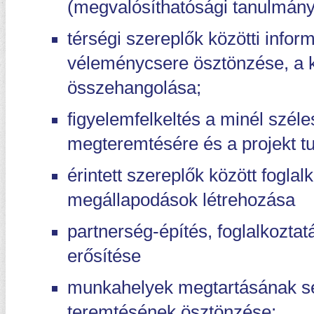
(megvalósíthatósági tanulmán
térségi szereplők közötti info
véleménycsere ösztönzése, a
összehangolása;
figyelemfelkeltés a minél szél
megteremtésére és a projekt t
érintett szereplők között fogla
megállapodások létrehozása
partnerség-építés, foglalkozta
erősítése
munkahelyek megtartásának s
teremtésének ösztönzése;