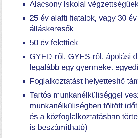
Alacsony iskolai végzettségűe
25 év alatti fiatalok, vagy 30 é
álláskeresők
50 év felettiek
GYED-ről, GYES-ről, ápolási dí
legalább egy gyermeket egyedü
Foglalkoztatást helyettesítő t
Tartós munkanélküliséggel vesz
munkanélküliségben töltött idő
és a közfoglalkoztatásban tört
is beszámítható)