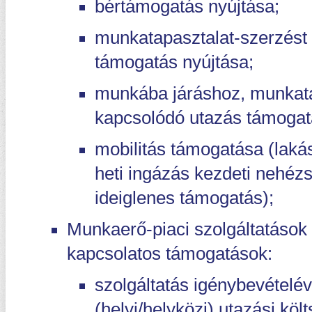
bértámogatás nyújtása;
munkatapasztalat-szerzést 
támogatás nyújtása;
munkába járáshoz, munkat
kapcsolódó utazás támogat
mobilitás támogatása (lakás
heti ingázás kezdeti nehéz
ideiglenes támogatás);
Munkaerő-piaci szolgáltatások
kapcsolatos támogatások:
szolgáltatás igénybevételé
(helyi/helyközi) utazási kö