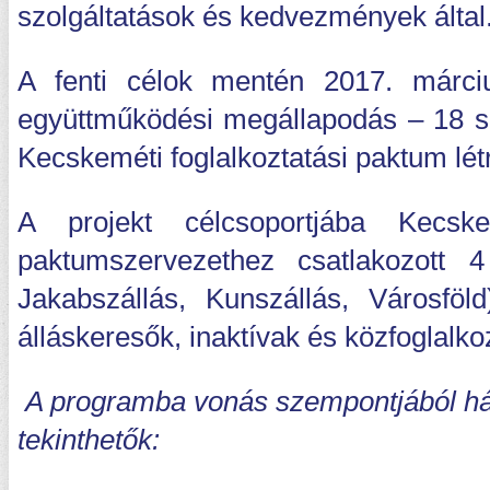
szolgáltatások és kedvezmények által
A fenti célok mentén 2017. márci
együttműködési megállapodás – 18 sz
Kecskeméti foglalkoztatási paktum lét
A projekt célcsoportjába Kecs
paktumszervezethez csatlakozott 4
Jakabszállás, Kunszállás, Városföl
álláskeresők, inaktívak és közfoglalkoz
A programba vonás szempontjából há
tekinthetők: