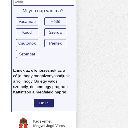
Milyen nap van ma?
Vasárnap
Hétfő
Kedd
Szerda
Csütörtök
Péntek
Szombat
Ennek az ellenőrzésnek az a
célja, hogy megbizonyosodjunk
arról, hogy Ön egy valós
személy, és nem egy program.
Kattintson a megfelelő napra!