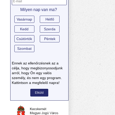
Milyen nap van ma?
Vasárnap
Hétfő
Kedd
Szerda
Csütörtök
Péntek
Szombat
Ennek az ellenőrzésnek az a
célja, hogy megbizonyosodjunk
arról, hogy Ön egy valós
személy, és nem egy program.
Kattintson a megfelelő napra!