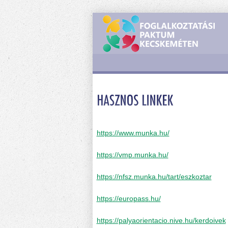
https://www.munka.hu/
https://vmp.munka.hu/
https://nfsz.munka.hu/tart/eszkoztar
https://europass.hu/
https://palyaorientacio.nive.hu/kerdoivek