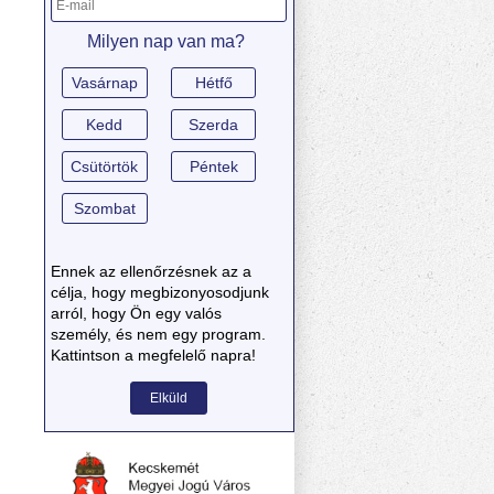
Milyen nap van ma?
Vasárnap
Hétfő
Kedd
Szerda
Csütörtök
Péntek
Szombat
Ennek az ellenőrzésnek az a
célja, hogy megbizonyosodjunk
arról, hogy Ön egy valós
személy, és nem egy program.
Kattintson a megfelelő napra!