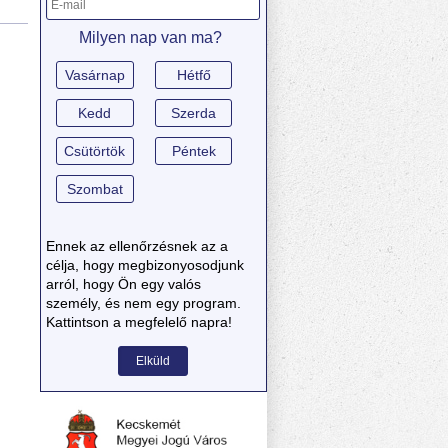
Milyen nap van ma?
Vasárnap
Hétfő
Kedd
Szerda
Csütörtök
Péntek
Szombat
Ennek az ellenőrzésnek az a
célja, hogy megbizonyosodjunk
arról, hogy Ön egy valós
személy, és nem egy program.
Kattintson a megfelelő napra!