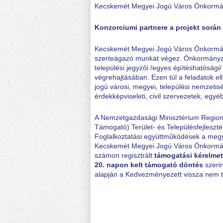
Kecskemét Megyei Jogú Város Önkormán
Konzorciumi partnere a projekt sorá
Kecskemét Megyei Jogú Város Önkormány
szerteágazó munkát végez. Önkormányzati
települési jegyzői /egyes építéshatósági
végrehajtásában. Ezen túl a feladatok el
jogú városi, megyei, települési nemzeti
érdekképviseleti, civil szervezetek, eg
A Nemzetgazdasági Minisztérium Regioná
Támogató) Terület- és Településfejleszt
Foglalkoztatási együttműködések a megye
Kecskemét Megyei Jogú Város Önkormán
számon regisztrált
támogatási kérelmet
20. napon kelt támogató döntés
szeri
alapján a Kedvezményezett vissza nem t