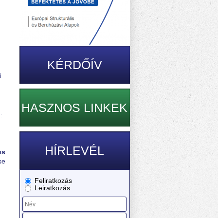
KÉRDŐÍV
i
HASZNOS LINKEK
:
HÍRLEVÉL
us
se
Feliratkozás
Leiratkozás