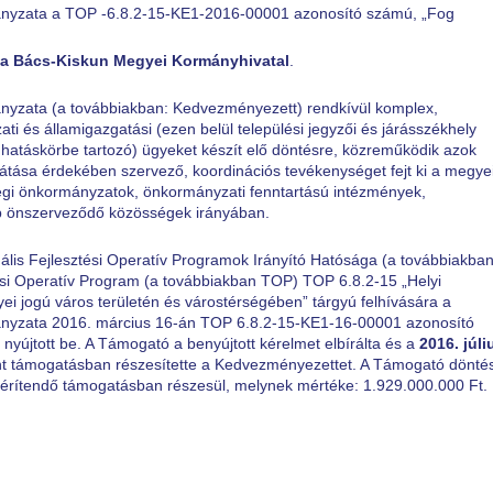
yzata a TOP -6.8.2-15-KE1-2016-00001 azonosító számú, „Fog
n a Bács-Kiskun Megyei Kormányhivatal
.
zata (a továbbiakban: Kedvezményezett) rendkívül komplex,
 és államigazgatási (ezen belül települési jegyzői és járásszékhely
/ hatáskörbe tartozó) ügyeket készít elő döntésre, közreműködik azok
látása érdekében szervező, koordinációs tevékenységet fejt ki a megye
ségi önkormányzatok, önkormányzati fenntartású intézmények,
yéb önszerveződő közösségek irányában.
lis Fejlesztési Operatív Programok Irányító Hatósága (a továbbiakban
ési Operatív Program (a továbbiakban TOP) TOP 6.8.2-15 „Helyi
i jogú város területén és várostérségében” tárgyú felhívására a
yzata 2016. március 16-án TOP 6.8.2-15-KE1-16-00001 azonosító
nyújtott be. A Támogató a benyújtott kérelmet elbírálta és a
2016. júli
nt támogatásban részesítette a Kedvezményezettet. A Támogató dönté
érítendő támogatásban részesül, melynek mértéke: 1.929.000.000 Ft.